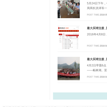
5月24日下午
局局长洪泽等一
POST TIME:
2016-0
最大买球注册_
2016年4月
POST TIME:
2016-0
最大买球注册_
4月2日早晨6
——柘林湖。至
POST TIME:
2016-0