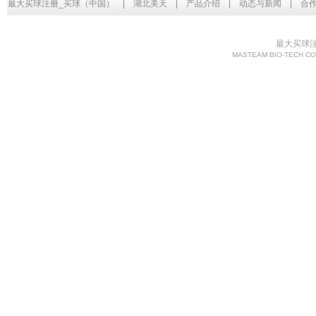
最大买球注册_买球（中国）
|
湖北美天
|
产品介绍
|
动态与新闻
|
合
最大买球注
MASTEAM BIO-TECH CO