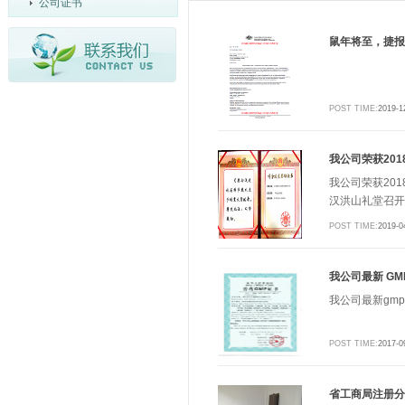
公司证书
鼠年将至，捷报
POST TIME:
2019-1
我公司荣获20
我公司荣获20
汉洪山礼堂召开
POST TIME:
2019-0
我公司最新 GM
我公司最新gm
POST TIME:
2017-0
省工商局注册分